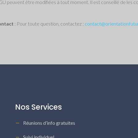
U peuvent être modifiées à tout moment. Il est conseillé de les c
ntact
: Pour toute question, contactez :
contact@orientationfutur
Nos Services
Réunions d’info gratuites
Suivi individuel