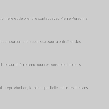
fessionnelle et de prendre contact avec Pierre Personne
 Tout comportement frauduleux pourra entraîner des
 il ne saurait être tenu pour responsable d’erreurs,
.
ute reproduction, totale ou partielle, est interdite sans