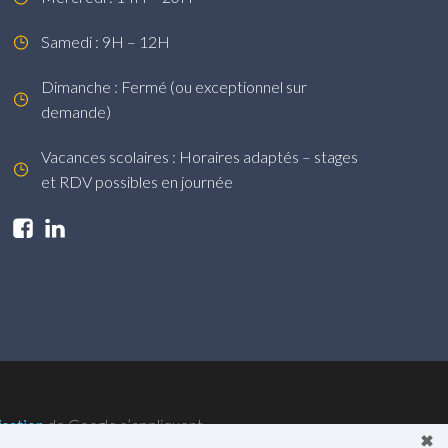
Samedi : 9H – 12H
Dimanche : Fermé (ou exceptionnel sur
demande)
Vacances scolaires : Horaires adaptés – stages
et RDV possibles en journée
isation
de Google s’appliquent.
✖