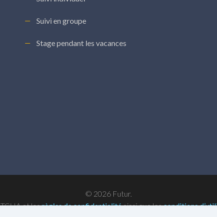
Suivi en groupe
Stage pendant les vacances
© 2026 Futur.
PTCHA et les
règles de confidentialité
ainsi que les
conditions d’util