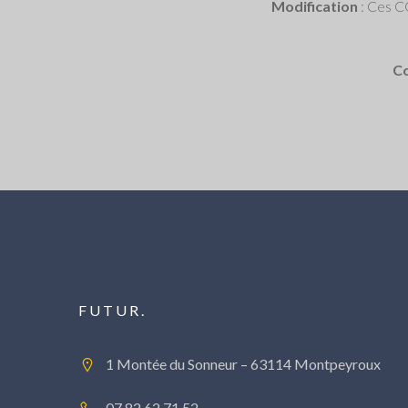
Modification
: Ces CG
Co
FUTUR.
1 Montée du Sonneur – 63114 Montpeyroux
07 82 62 71 52